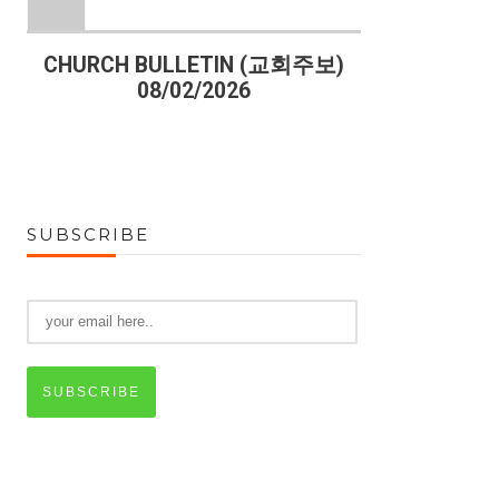
)
CHURCH BULLETIN (교회주보)
CHURCH B
08/02/2026
07
SUBSCRIBE
SUBSCRIBE