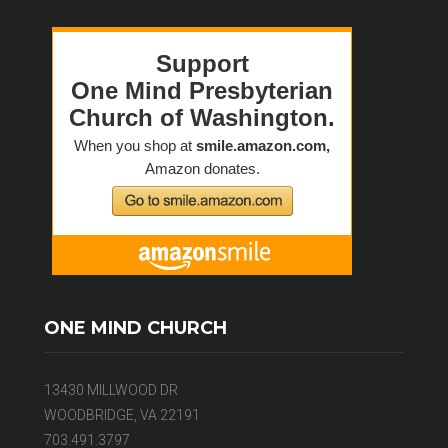
ONE MIND CHURCH
13430 MILLWOOD DR
WOODBRIDGE, VA 22191
703.491.3797