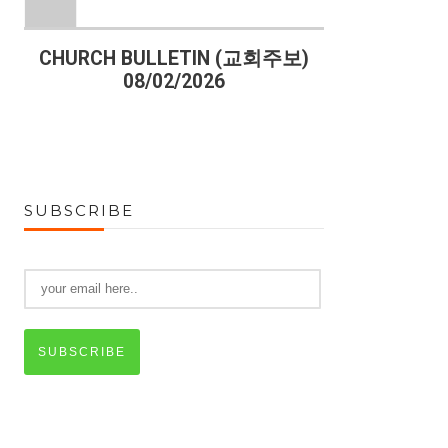
)
CHURCH BULLETIN (교회주보)
CHURCH B
08/02/2026
07
SUBSCRIBE
SUBSCRIBE