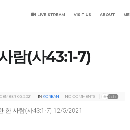
LIVE STREAM
VISIT US
ABOUT
ME
람(사43:1-7)
CEMBER 05, 2021
IN
KOREAN
NO COMMENTS
1424
한 사람(사43:1-7) 12/5/2021