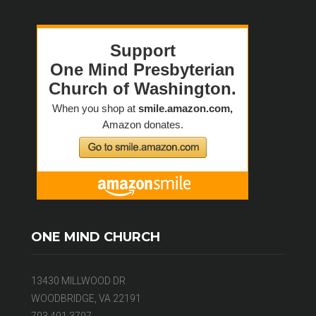
ONE MIND CHURCH
13430 MILLWOOD DR
WOODBRIDGE, VA 22191