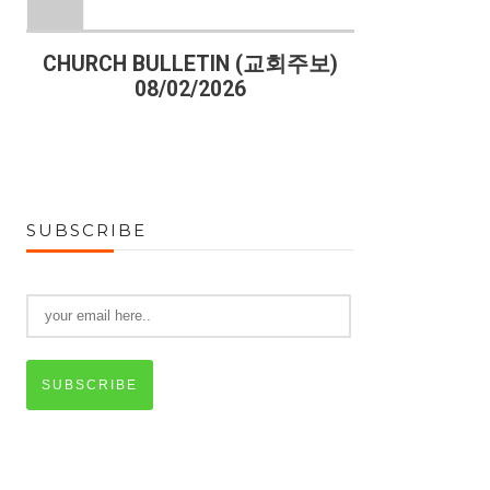
)
CHURCH BULLETIN (교회주보)
CHURCH B
08/02/2026
07
SUBSCRIBE
SUBSCRIBE