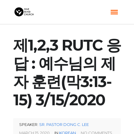
제1,2,3 RUTC 응
답 : 예수님의 제
자 훈련(막3:13-
15) 3/15/2020
SPEAKER:
SR. PASTOR DONG C. LEE
MARCH 15, 2020
IN
KOREAN
NO COMMENTS