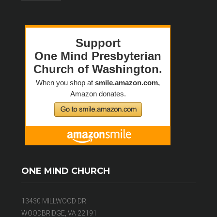
ONE MIND CHURCH
13430 MILLWOOD DR
WOODBRIDGE, VA 22191