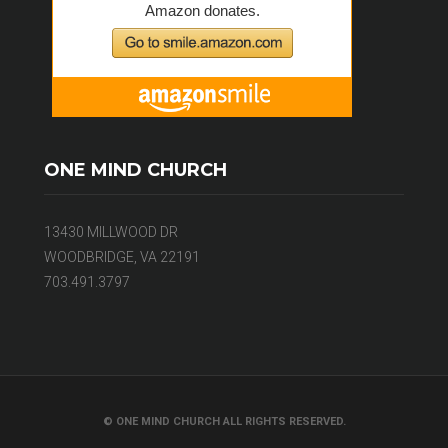
ONE MIND CHURCH
13430 MILLWOOD DR
WOODBRIDGE, VA 22191
703.491.3797
© ONE MIND CHURCH ALL RIGHTS RESERVED.