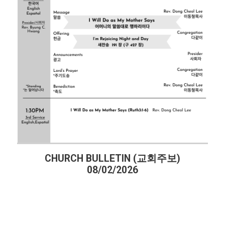
RCH BULLETIN (교회주보)
CHURCH BU
08/02/2026
07