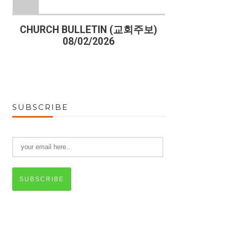
)
CHURCH BULLETIN (교회주보)
CHURCH B
08/02/2026
07
SUBSCRIBE
SUBSCRIBE