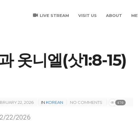
LIVE STREAM
VISIT US
ABOUT
ME
 옷니엘(삿1:8-15)
BRUARY 22, 2026
IN
KOREAN
NO COMMENTS
470
/22/2026