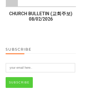
)
CHURCH BULLETIN (교회주보)
CHURCH B
08/02/2026
07
SUBSCRIBE
SUBSCRIBE