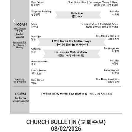
H BULLETIN (교회주보)
CHURCH BUL
08/02/2026
07/2