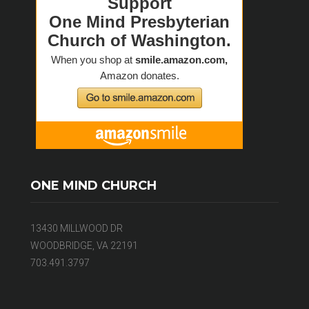
ONE MIND CHURCH
13430 MILLWOOD DR
WOODBRIDGE, VA 22191
703.491.3797