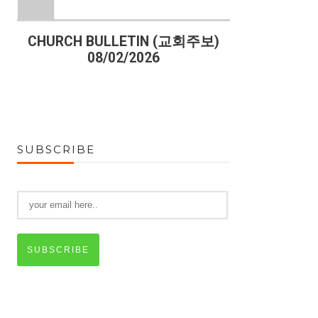
)
CHURCH BULLETIN (교회주보)
CHURCH B
08/02/2026
07
SUBSCRIBE
SUBSCRIBE