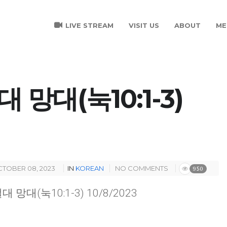
LIVE STREAM
VISIT US
ABOUT
ME
 망대(눅10:1-3)
TOBER 08, 2023
IN
KOREAN
NO COMMENTS
950
대 망대(눅10:1-3) 10/8/2023