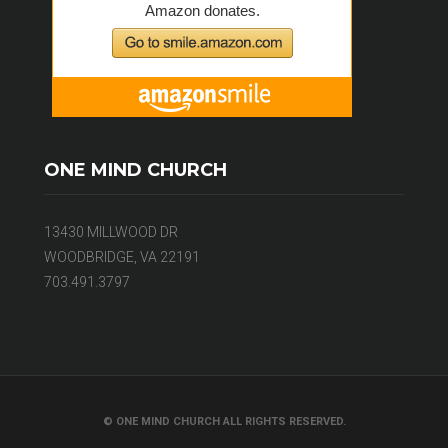
ONE MIND CHURCH
13430 MILLWOOD DR
WOODBRIDGE, VA 22191
703.491.3797
© ONE MIND CHURCH ALL RIGHTS RESERVED.