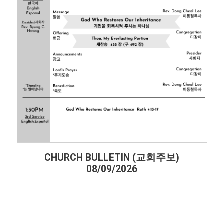
H BULLETIN (교회주보)
CHURCH BUL
08/09/2026
08/0