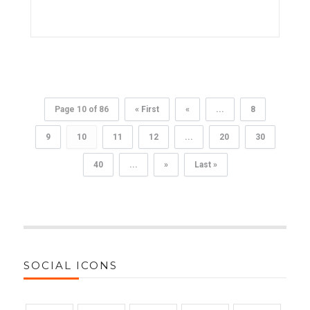
Page 10 of 86
« First
«
...
8
9
10
11
12
...
20
30
40
...
»
Last »
SOCIAL ICONS