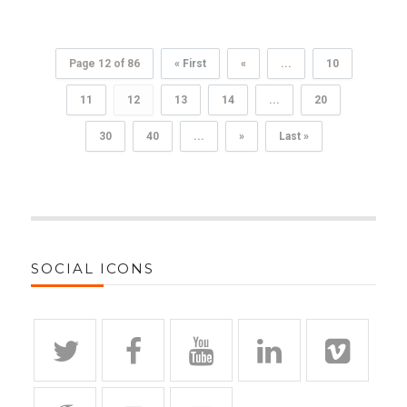
Page 12 of 86
« First
«
...
10
11
12
13
14
...
20
30
40
...
»
Last »
SOCIAL ICONS