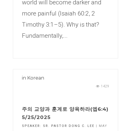
world will become darker and
more painful (Isaiah 60:2, 2
Timothy 3:1–5). Why is that?
Fundamentally,...
in
Korean
1429
주의 교양과 훈계로 양육하라(엡6:4)
5/25/2025
SPEAKER:
SR. PASTOR DONG C. LEE
| MAY