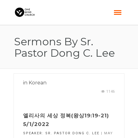
Sermons By Sr.
Pastor Dong C. Lee
in
Korean
1146
엘리사의 세상 정복(왕상19:19-21)
5/1/2022
SPEAKER:
SR. PASTOR DONG C. LEE
| MAY