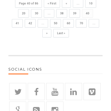
Page 40 of 86
« First
«
...
10
20
30
...
38
39
40
41
42
...
50
60
70
...
»
Last »
SOCIAL ICONS