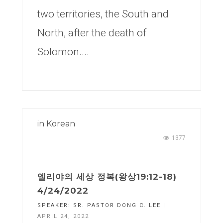
two territories, the South and
North, after the death of
Solomon....
in
Korean
1377
엘리야의 세상 정복(왕상19:12-18)
4/24/2022
SPEAKER:
SR. PASTOR DONG C. LEE
|
APRIL 24, 2022