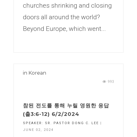
churches shrinking and closing
doors all around the world?
Beyond Europe, which went...
in
Korean
993
참된 전도를 통해 누릴 영원한 응답
(출3:6-12) 6/2/2024
SPEAKER:
SR. PASTOR DONG C. LEE
|
JUNE 02, 2024