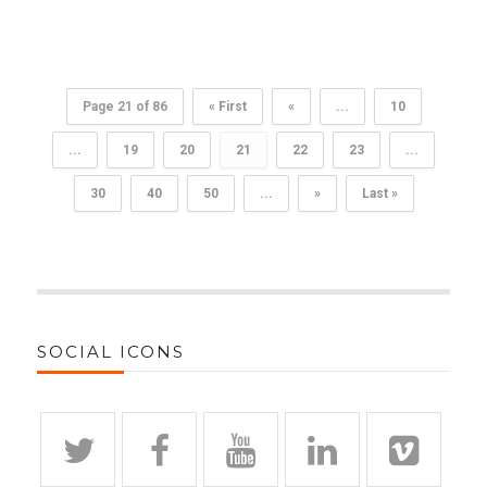
Page 21 of 86
« First
«
...
10
...
19
20
21
22
23
...
30
40
50
...
»
Last »
SOCIAL ICONS