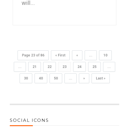
will...
Page 23 of 86
« First
«
...
10
...
21
22
23
24
25
...
30
40
50
...
»
Last »
SOCIAL ICONS