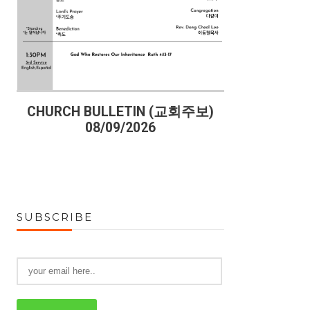
)
CHURCH BULLETIN (교회주보)
CHURCH B
08/09/2026
08
SUBSCRIBE