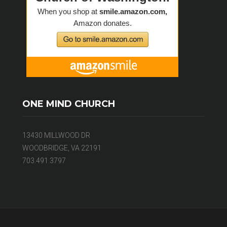
ONE MIND CHURCH
13430 MILLWOOD DR
WOODBRIDGE, VA 22191
703.491.3797