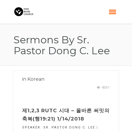
Sermons By Sr.
Pastor Dong C. Lee
in
Korean
4061
제1,2,3 RUTC 시대 – 올바른 써밋의
축복(행19:21) 1/14/2018
SPEAKER:
SR. PASTOR DONG C. LEE
|