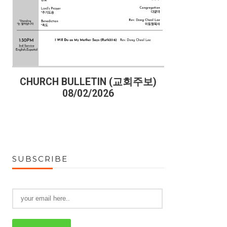
)
CHURCH BULLETIN (교회주보)
CHURCH B
08/02/2026
07
SUBSCRIBE