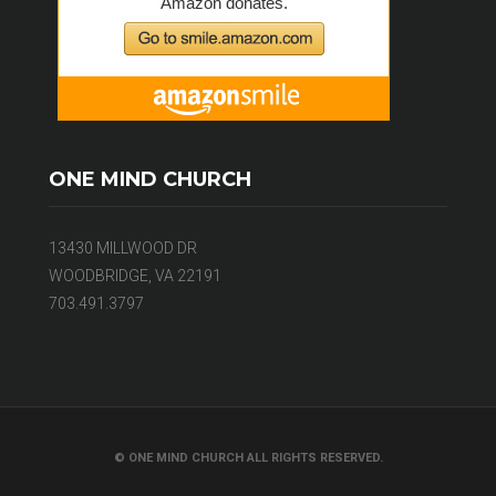
ONE MIND CHURCH
13430 MILLWOOD DR
WOODBRIDGE, VA 22191
703.491.3797
© ONE MIND CHURCH ALL RIGHTS RESERVED.