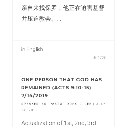
亲自来找保罗，他正在迫害基督
并压迫教会。...
in
English
1708
ONE PERSON THAT GOD HAS
REMAINED (ACTS 9:10-15)
7/14/2019
SPEAKER:
SR. PASTOR DONG C. LEE
| JULY
14, 2019
Actualization of 1st, 2nd, 3rd