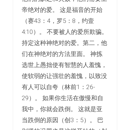
帝绝对的爱。 这是福音的开始
（赛43：4，罗5：8，约壹
4:10）。 不要被人的爱所欺骗。
持定这种神绝对的爱。第二，他
们在神绝对的方法里面。 神拣
选世上愚拙使有智慧的人羞愧，
使软弱的让强壮的羞愧，以致没
有人可以自夸（林前1：26-
29）。 如果你生活在傲慢和自
我中，你就会跌倒。 这就是亚
当跌倒的原因（创3：5）。 巴