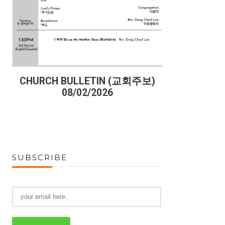
)
CHURCH BULLETIN (교회주보)
CHURCH B
08/02/2026
07
SUBSCRIBE