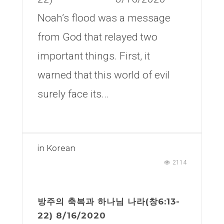
Noah’s flood was a message
from God that relayed two
important things. First, it
warned that this world of evil
surely face its...
in
Korean
2114
방주의 축복과 하나님 나라(창6:13-
22) 8/16/2020