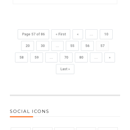
Page 57 of 86
« First
«
...
10
20
30
...
55
56
57
58
59
...
70
80
...
»
Last »
SOCIAL ICONS