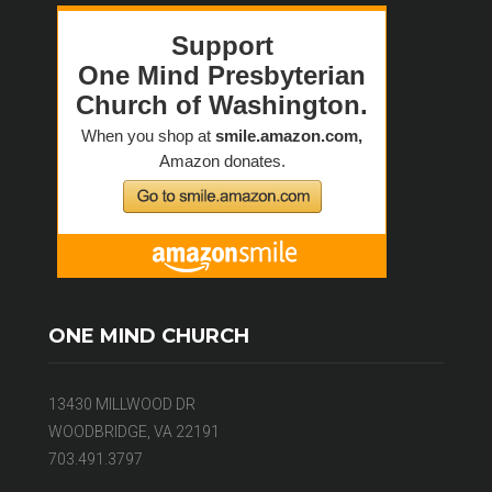
ONE MIND CHURCH
13430 MILLWOOD DR
WOODBRIDGE, VA 22191
703.491.3797